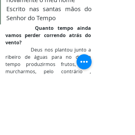
Escrito nas santas mãos do 
Senhor do Tempo 
Quanto tempo ainda 
vamos perder correndo atrás do 
vento? 
		Deus nos plantou junto a 
ribeiro de águas para no devido 
tempo produzirmos frutos, sem  
murcharmos, pelo contrário , 
desfrutarmos de uma vida bem 
sucedida que o agrade em todo  
tempo, nos deixe satisfeitos e 
abençoe a muitos o tempo todo. Isto 
não é utopia, não é filosofia barata, 
pelo contrário, é conquista e benção 
do evangelho de Cristo para todo 
que  Nele crê e vive comprometido 