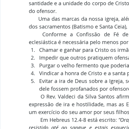
santidade e a unidade do corpo de Cristo 
do ofensor.
      Uma das marcas da nossa igreja, além da pregação fiel das Escrituras e o exercício 
dos sacramentos (Batismo e Santa Ceia), é
	Conforme a Confissão de Fé de Westminster, no Cap. XXX, 3, a disciplina 
eclesiástica é necessária pelo menos por
Chamar e ganhar para Cristo os irm
Impedir que outros pratiquem ofens
Purgar o velho fermento que poderia
Vindicar a honra de Cristo e a santa
Evitar a ira de Deus sobre a Igreja, 
dele fossem profanados por ofensore
	O Rev. Valdeci da Silva Santos afirma: “É certo que o mundo vê a disciplina como 
expressão de ira e hostilidade, mas as 
um exercício do seu amor por seus filhos 
	Em Hebreus 12.4-8 está escrito: 
“Ora
resistido até ao sangue e estais esqueci