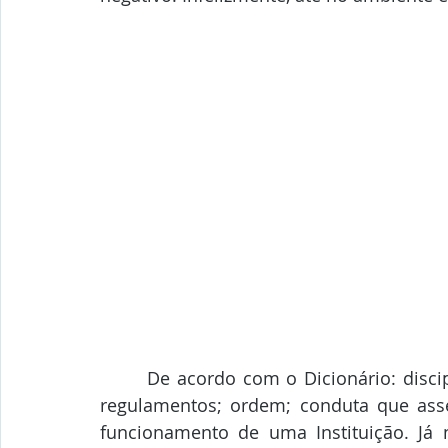
       De acordo com o Dicionário: disciplina é obediência às regras, aos superiores e 
regulamentos; ordem; conduta que ass
funcionamento de uma Instituição. Já no