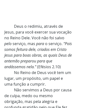
	Deus o redimiu, através de 
Jesus, para você exercer sua vocação 
no Reino Dele. Você não foi salvo 
pelo 
serviço, mas 
para 
o serviço. 
“Pois 
somos feitura dele, criados em Cristo 
Jesus para boas obras, as quais Deus de 
antemão preparou para que 
andássemos nela.” 
(Efésios 2.10)
 	No Reino de Deus você tem um 
lugar, um propósito, um papel e 
uma função a cumprir.
	Não servimos a Deus por causa 
de culpa, medo ou mesmo 
obrigação, mas pela alegria e 
profunda gratidão pelo que Ele fez 